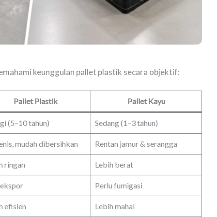
mahami keunggulan pallet plastik secara objektif:
Pallet Plastik
Pallet Kayu
gi (5–10 tahun)
Sedang (1–3 tahun)
enis, mudah dibersihkan
Rentan jamur & serangga
h ringan
Lebih berat
 ekspor
Perlu fumigasi
h efisien
Lebih mahal