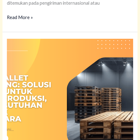
ditemukan pada pengiriman internasional atau
Read More »
Sewa
Pallet
Panggung:
Solusi
Efisien
untuk
Event,
Produksi,
dan
Kebutuhan
Logistik
Sementara