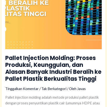
Banyak
Industri
Beralih
ke
Pallet
Plastik
Berkualitas
Tinggi
Pallet Injection Molding: Proses
Produksi, Keunggulan, dan
Alasan Banyak Industri Beralih ke
Pallet Plastik Berkualitas Tinggi
Tinggalkan Komentar
/
Tak Berkategori
/ Oleh
Javas
Pallet injection molding adalah metode produksi pallet plastik
dengan proses penyuntikan plastik cair (umumnya HDPE atau