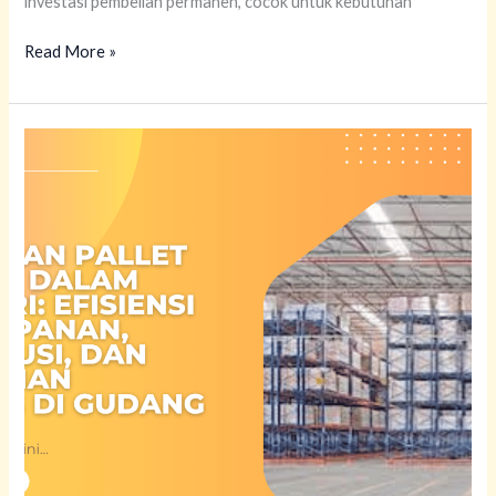
investasi pembelian permanen, cocok untuk kebutuhan
Read More »
Kegunaan
Pallet
Plastik
dalam
Industri:
Efisiensi
Penyimpanan,
Distribusi,
dan
Keamanan
Barang
di
Gudang