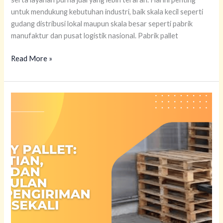
untuk mendukung kebutuhan industri, baik skala kecil seperti
gudang distribusi lokal maupun skala besar seperti pabrik
manufaktur dan pusat logistik nasional. Pabrik pallet
Read More »
One
Way
Pallet:
Pengertian,
Fungsi,
dan
Keunggulan
untuk
Pengiriman
Ekspor
Sekali