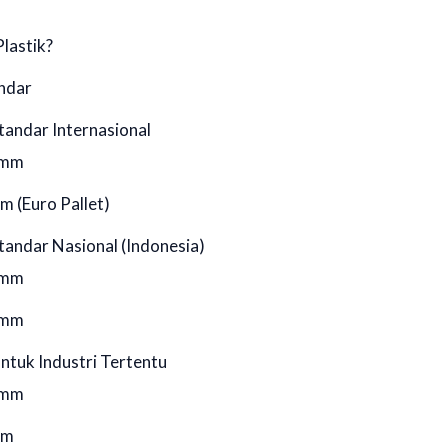
lastik?
andar
Standar Internasional
 mm
 (Euro Pallet)
Standar Nasional (Indonesia)
 mm
 mm
untuk Industri Tertentu
 mm
mm