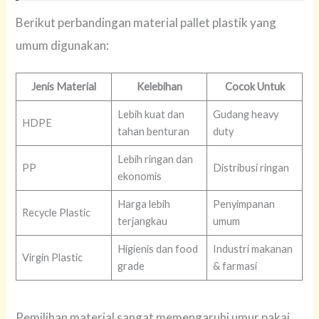
Berikut perbandingan material pallet plastik yang
umum digunakan:
Jenis Material
Kelebihan
Cocok Untuk
Lebih kuat dan
Gudang heavy
HDPE
tahan benturan
duty
Lebih ringan dan
PP
Distribusi ringan
ekonomis
Harga lebih
Penyimpanan
Recycle Plastic
terjangkau
umum
Higienis dan food
Industri makanan
Virgin Plastic
grade
& farmasi
Pemilihan material sangat memengaruhi umur pakai