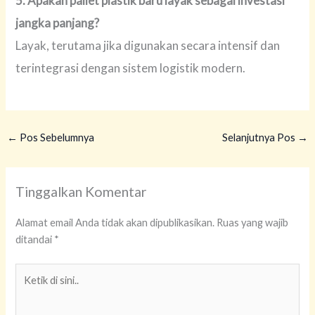
5. Apakah pallet plastik baru layak sebagai investasi
jangka panjang?
Layak, terutama jika digunakan secara intensif dan
terintegrasi dengan sistem logistik modern.
←
Pos Sebelumnya
Selanjutnya Pos
→
Tinggalkan Komentar
Alamat email Anda tidak akan dipublikasikan.
Ruas yang wajib
ditandai
*
Ketik
di
sini..