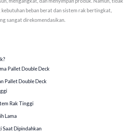
usun, mengangkat, dan menyimpan produk. Namun, tidak
 kebutuhan beban berat dan sistem rak bertingkat,
ang sangat direkomendasikan.
ck?
ama Pallet Double Deck
 Pallet Double Deck
nggi
stem Rak Tinggi
bih Lama
gi Saat Dipindahkan