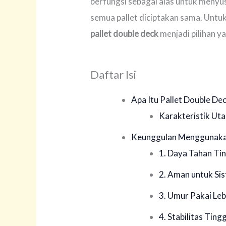
berfungsi sebagai alas untuk meny
semua pallet diciptakan sama. Untuk
pallet double deck
menjadi pilihan y
Daftar Isi
Apa Itu Pallet Double De
Karakteristik Ut
Keunggulan Menggunakan
1. Daya Tahan Ti
2. Aman untuk Si
3. Umur Pakai Le
4. Stabilitas Ting